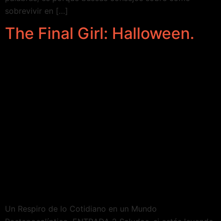
sobrevivir en […]
The Final Girl: Halloween.
Un Respiro de lo Cotidiano en un Mundo