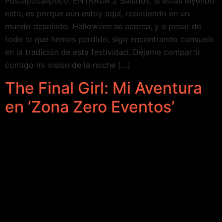
Postapocalíptico. ENTRADA 2 Saludos, si estás leyendo
esto, es porque aún estoy aquí, resistiendo en un
mundo desolado. Halloween se acerca, y a pesar de
todo lo que hemos perdido, sigo encontrando consuelo
en la tradición de esta festividad. Déjame compartir
contigo mi visión de la noche […]
The Final Girl: Mi Aventura
en ‘Zona Zero Eventos’