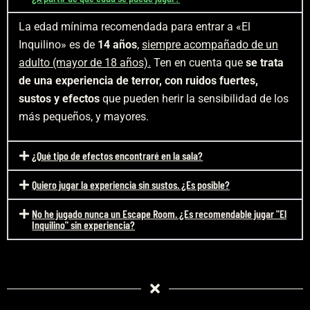
La edad mínima recomendada para entrar a «El
Inquilino» es de
14 años
,
siempre acompañado de un
adulto (mayor de 18 años).
Ten en cuenta que
se trata
de una experiencia de terror, con ruidos fuertes,
sustos y efectos
que pueden herir la sensibilidad de los
más pequeños, y mayores.
¿Qué tipo de efectos encontraré en la sala?
Quiero jugar la experiencia sin sustos. ¿Es posible?
No he jugado nunca un Escape Room. ¿Es recomendable jugar "El
Inquilino" sin experiencia?