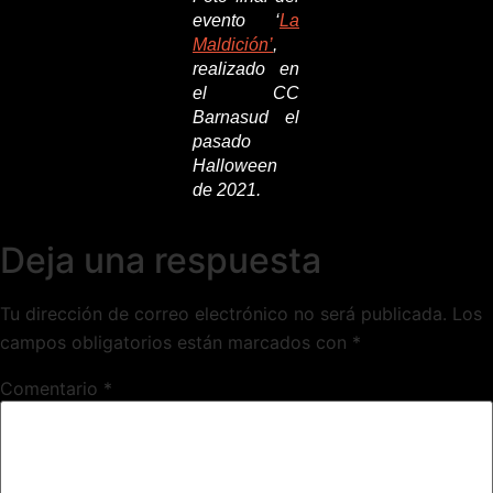
evento ‘
La
Maldición’
,
realizado en
el CC
Barnasud el
pasado
Halloween
de 2021.
Deja una respuesta
Tu dirección de correo electrónico no será publicada.
Los
campos obligatorios están marcados con
*
Comentario
*